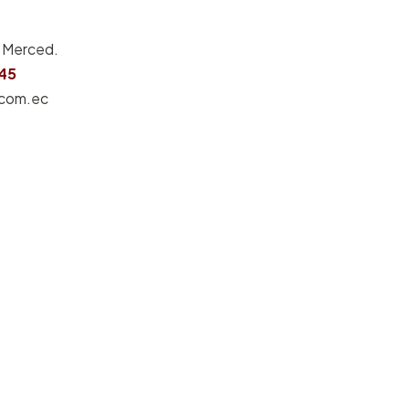
a Merced.
45
.com.ec