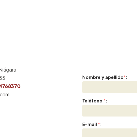
 Niágara
Nombre y apellido
*
:
155
4768370
.com
Teléfono
*
:
E-mail
*
: