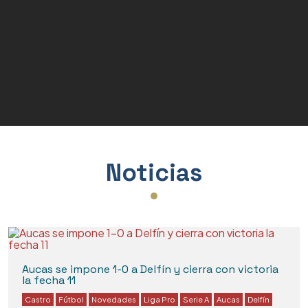
Placas de Madera
Artículos de Sublimación
Bases para Placas
Varios
Noticias
Aucas se impone 1-0 a Delfín y cierra con victoria
la fecha 11
Castro
Fútbol
Novedades
Liga Pro
Serie A
Aucas
Delfín