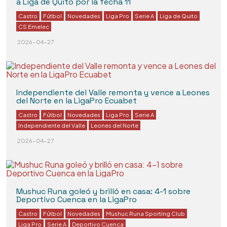
a Liga de Quito por la fecha 11
Castro
Fútbol
Novedades
Liga Pro
Serie A
Liga de Quito
CS Emelec
2026-04-27
Independiente del Valle remonta y vence a Leones
del Norte en la LigaPro Ecuabet
Castro
Fútbol
Novedades
Liga Pro
Serie A
Independiente del Valle
Leones del Norte
2026-04-27
Mushuc Runa goleó y brilló en casa: 4-1 sobre
Deportivo Cuenca en la LigaPro
Castro
Fútbol
Novedades
Mushuc Runa Sporting Club
Liga Pro
Serie A
Deportivo Cuenca