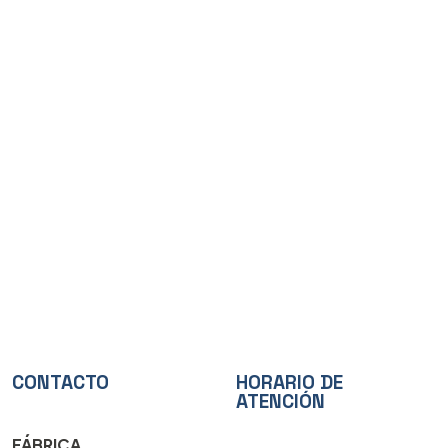
CONTACTO
HORARIO DE
ATENCIÓN
FÁBRICA