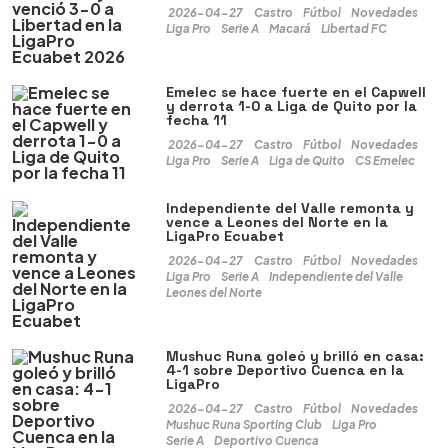
2026-04-27
Castro
Fútbol
Novedades
Liga Pro
Serie A
Macará
Libertad FC
Emelec se hace fuerte en el Capwell
y derrota 1-0 a Liga de Quito por la
fecha 11
2026-04-27
Castro
Fútbol
Novedades
Liga Pro
Serie A
Liga de Quito
CS Emelec
Independiente del Valle remonta y
vence a Leones del Norte en la
LigaPro Ecuabet
2026-04-27
Castro
Fútbol
Novedades
Liga Pro
Serie A
Independiente del Valle
Leones del Norte
Mushuc Runa goleó y brilló en casa:
4-1 sobre Deportivo Cuenca en la
LigaPro
2026-04-27
Castro
Fútbol
Novedades
Mushuc Runa Sporting Club
Liga Pro
Serie A
Deportivo Cuenca