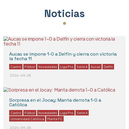
Noticias
Aucas se impone 1-0 a Delfín y cierra con victoria
la fecha 11
Castro
Fútbol
Novedades
Liga Pro
Serie A
Aucas
Delfín
2026-04-28
Sorpresa en el Jocay: Manta derrota 1-0 a
Católica
Castro
Fútbol
Novedades
Liga Pro
Serie A
Universidad Católica
Manta FC
2026-04-28