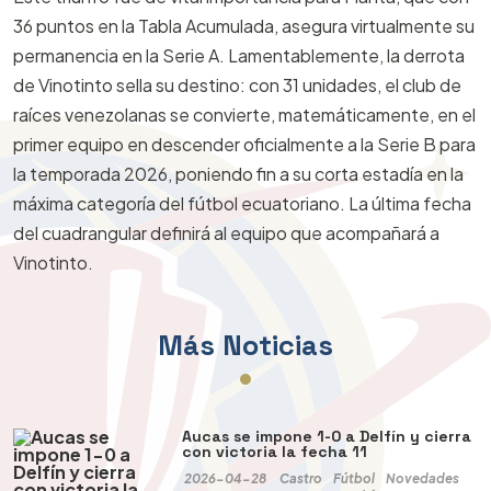
36 puntos
en la Tabla Acumulada, asegura virtualmente su
permanencia en la Serie A. Lamentablemente, la derrota
de
Vinotinto
sella su destino: con
31 unidades
, el club de
raíces venezolanas se convierte, matemáticamente, en el
primer equipo en descender oficialmente a la Serie B para
la temporada 2026, poniendo fin a su corta estadía en la
máxima categoría del fútbol ecuatoriano. La última fecha
del cuadrangular definirá al equipo que acompañará a
Vinotinto.
Más Noticias
Aucas se impone 1-0 a Delfín y cierra
con victoria la fecha 11
2026-04-28
Castro
Fútbol
Novedades