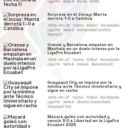
Liga Pro
Serie A
Aucas
Delfín
Sorpresa en el Jocay: Manta
derrota 1-0 a Católica
2026-04-28
Castro
Fútbol
Novedades
Liga Pro
Serie A
Universidad Católica
Manta FC
Orense y Barcelona empatan en
Machala en un duelo intenso por la
LigaPro Ecuabet
2026-04-27
Castro
Fútbol
Novedades
Liga Pro
Serie A
Orense
Barcelona SC
Guayaquil City se impone por la
mínima ante Técnico Universitario y
sigue en racha
2026-04-27
Castro
Fútbol
Novedades
Liga Pro
Serie A
Técnico Universitario
Guayaquil City
Macará goleó con autoridad y
venció 3-0 a Libertad en la LigaPro
Ecuabet 2026