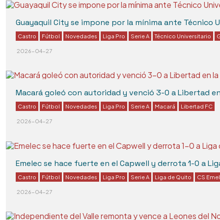
Guayaquil City se impone por la mínima ante Técnico Un
Castro
Fútbol
Novedades
Liga Pro
Serie A
Técnico Universitario
G
2026-04-27
Macará goleó con autoridad y venció 3-0 a Libertad e
Castro
Fútbol
Novedades
Liga Pro
Serie A
Macará
Libertad FC
2026-04-27
Emelec se hace fuerte en el Capwell y derrota 1-0 a Lig
Castro
Fútbol
Novedades
Liga Pro
Serie A
Liga de Quito
CS Eme
2026-04-27