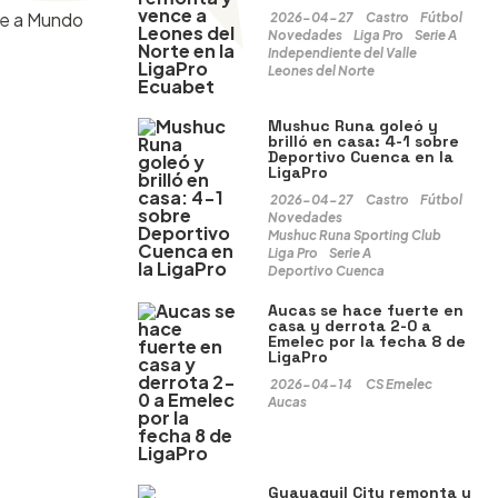
ate a Mundo
2026-04-27
Castro
Fútbol
Novedades
Liga Pro
Serie A
Independiente del Valle
Leones del Norte
Mushuc Runa goleó y
brilló en casa: 4-1 sobre
Deportivo Cuenca en la
LigaPro
2026-04-27
Castro
Fútbol
Novedades
Mushuc Runa Sporting Club
Liga Pro
Serie A
Deportivo Cuenca
Aucas se hace fuerte en
casa y derrota 2-0 a
Emelec por la fecha 8 de
LigaPro
2026-04-14
CS Emelec
Aucas
Guayaquil City remonta y