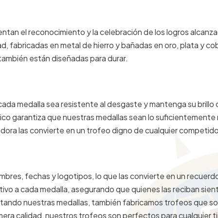
entan el reconocimiento y la celebración de los logros alcan
ad, fabricadas en metal de hierro y bañadas en oro, plata y co
también están diseñadas para durar.
cada medalla sea resistente al desgaste y mantenga su brillo 
ico garantiza que nuestras medallas sean lo suficientemente
adora las convierte en un trofeo digno de cualquier competido
res, fechas y logotipos, lo que las convierte en un recuerdo
ativo a cada medalla, asegurando que quienes las reciban sien
ando nuestras medallas, también fabricamos trofeos que s
mera calidad, nuestros trofeos son perfectos para cualquier 