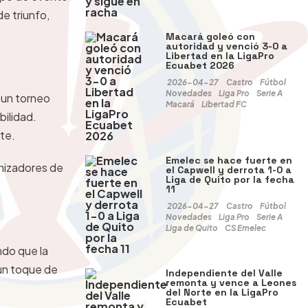
e triunfo,
Macará goleó con
autoridad y venció 3-0 a
Libertad en la LigaPro
Ecuabet 2026
2026-04-27
Castro
Fútbol
Novedades
Liga Pro
Serie A
 un torneo
Macará
Libertad FC
bilidad.
te.
Emelec se hace fuerte en
anizadores de
el Capwell y derrota 1-0 a
Liga de Quito por la fecha
11
2026-04-27
Castro
Fútbol
Novedades
Liga Pro
Serie A
Liga de Quito
CS Emelec
ndo que la
 un toque de
Independiente del Valle
remonta y vence a Leones
del Norte en la LigaPro
Ecuabet