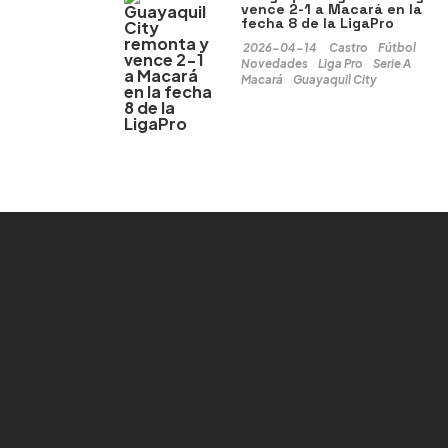
vence 2-1 a Macará en la
fecha 8 de la LigaPro
2026-04-14
Castro
Fútbol
Novedades
Liga Pro
Serie A
Macará
Guayaquil City
Europeas
o