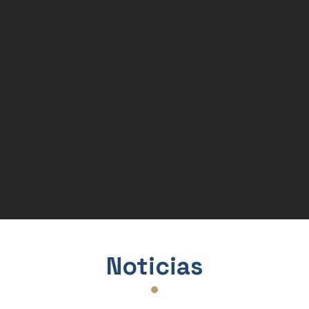
Condecoracione
Placas de Mader
Artículos de Sub
Bases para Plac
Varios
ra
Noticias