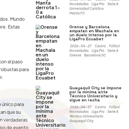
Novedades
Liga Pro
Serie A
Universidad Católica
Manta FC
zados. Mundo
bre. Estas
Orense y Barcelona
empatan en Machala en
un duelo intenso por la
LigaPro Ecuabet
2026-04-27
Castro
Fútbol
Novedades
Liga Pro
Serie A
Orense
Barcelona SC
con el paso
 robustas para
r.
Guayaquil City se impone
por la mínima ante
Técnico Universitario y
sigue en racha
 único para
2026-04-27
Castro
Fútbol
tan que su
Novedades
Liga Pro
Serie A
Técnico Universitario
on verdaderas
Guayaquil City
tipo de evento