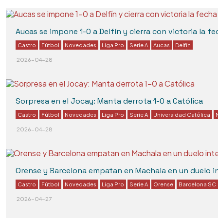
Aucas se impone 1-0 a Delfín y cierra con victoria la fe
Castro
Fútbol
Novedades
Liga Pro
Serie A
Aucas
Delfín
2026-04-28
Sorpresa en el Jocay: Manta derrota 1-0 a Católica
Castro
Fútbol
Novedades
Liga Pro
Serie A
Universidad Católica
2026-04-28
Orense y Barcelona empatan en Machala en un duelo in
Castro
Fútbol
Novedades
Liga Pro
Serie A
Orense
Barcelona SC
2026-04-27