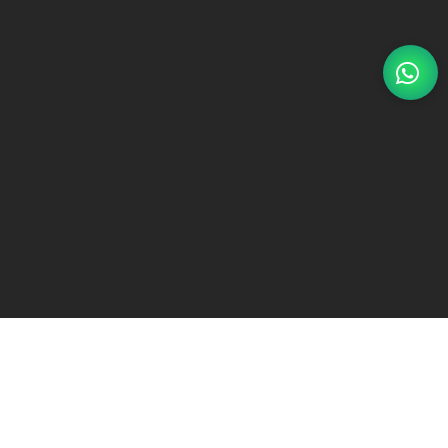
s
a
limación
as