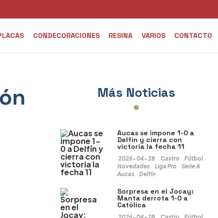
PLACAS
CONDECORACIONES
RESINA
VARIOS
CONTACTO
ión
Más Noticias
Aucas se impone 1-0 a
Delfín y cierra con
victoria la fecha 11
2026-04-28
Castro
Fútbol
Novedades
Liga Pro
Serie A
Aucas
Delfín
Sorpresa en el Jocay:
Manta derrota 1-0 a
Católica
2026-04-28
Castro
Fútbol