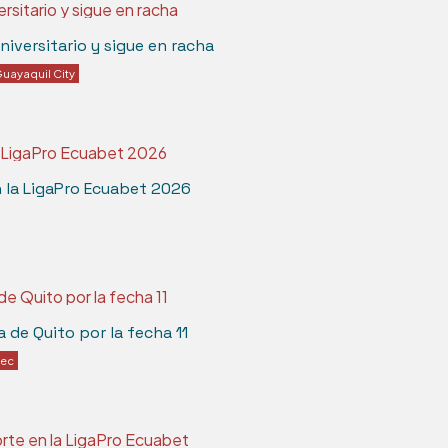
iversitario y sigue en racha
uayaquil City
n la LigaPro Ecuabet 2026
a de Quito por la fecha 11
lec