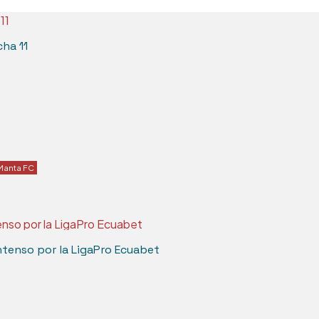
cha 11
Manta FC
tenso por la LigaPro Ecuabet