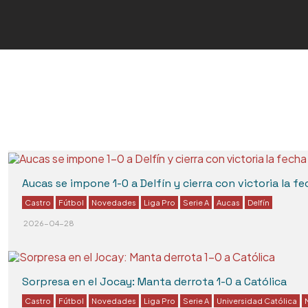
Componentes para Placas de Made
Trofeos de Cuarenta
Aucas se impone 1-0 a Delfín y cierra con victoria la fe
Castro
Fútbol
Novedades
Liga Pro
Serie A
Aucas
Delfín
2026-04-28
Sorpresa en el Jocay: Manta derrota 1-0 a Católica
Castro
Fútbol
Novedades
Liga Pro
Serie A
Universidad Católica