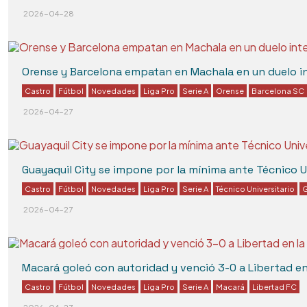
2026-04-28
Orense y Barcelona empatan en Machala en un duelo in
Castro
Fútbol
Novedades
Liga Pro
Serie A
Orense
Barcelona SC
2026-04-27
Guayaquil City se impone por la mínima ante Técnico Un
Castro
Fútbol
Novedades
Liga Pro
Serie A
Técnico Universitario
G
2026-04-27
Macará goleó con autoridad y venció 3-0 a Libertad e
Castro
Fútbol
Novedades
Liga Pro
Serie A
Macará
Libertad FC