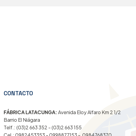
CONTACTO
FÁBRICA LATACUNGA:
Avenida Eloy Alfaro Km 2 1/2
Barrio El Niágara
Telf.: (03)2 663 352 - (03)2 663 155
Cel.: 0982453353 - 0998877153 -
0984768370