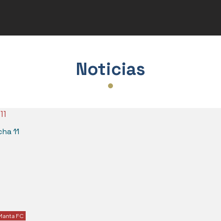
Varios
ra
Noticias
cha 11
Manta FC