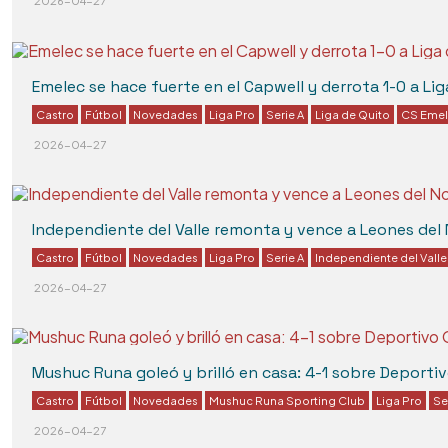
2026-04-27
Emelec se hace fuerte en el Capwell y derrota 1-0 a Lig
Castro
Fútbol
Novedades
Liga Pro
Serie A
Liga de Quito
CS Eme
2026-04-27
Independiente del Valle remonta y vence a Leones del 
Castro
Fútbol
Novedades
Liga Pro
Serie A
Independiente del Valle
2026-04-27
Mushuc Runa goleó y brilló en casa: 4-1 sobre Deporti
Castro
Fútbol
Novedades
Mushuc Runa Sporting Club
Liga Pro
Se
2026-04-27