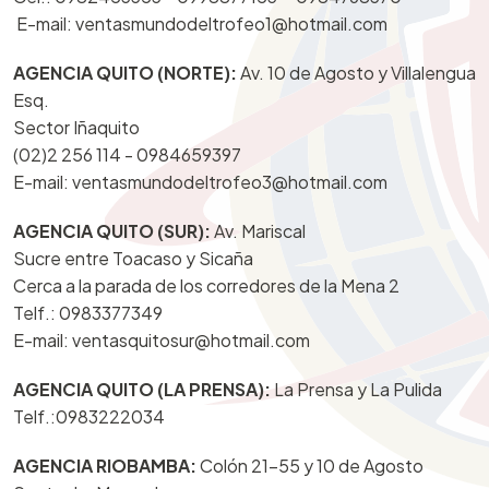
E-mail: ventasmundodeltrofeo1@hotmail.com
AGENCIA QUITO (NORTE):
Av. 10 de Agosto y Villalengua
Esq.
Sector Iñaquito
(02)2 256 114 -
0984659397
E-mail: ventasmundodeltrofeo3@hotmail.com
AGENCIA QUITO (SUR):
Av. Mariscal
Sucre entre Toacaso y Sicaña
Cerca a la parada de los corredores de la Mena 2
Telf.:
0983377349
E-mail: ventasquitosur@hotmail.com
AGENCIA QUITO (LA PRENSA):
La Prensa y La Pulida
Telf.:
0983222034
AGENCIA RIOBAMBA:
Colón 21-55 y 10 de Agosto