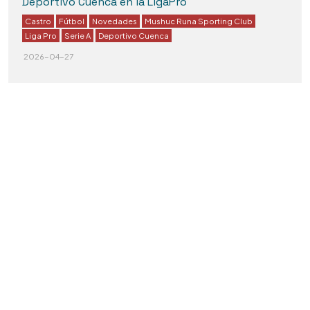
Deportivo Cuenca en la LigaPro
Castro
Fútbol
Novedades
Mushuc Runa Sporting Club
Liga Pro
Serie A
Deportivo Cuenca
2026-04-27