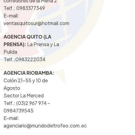
corredores de la Mena 2
Telf.:
0983377349
E-mail:
ventasquitosur@hotmail.com
AGENCIA QUITO (LA
PRENSA):
La Prensa y La
Pulida
Telf.:
0983222034
AGENCIA RIOBAMBA:
Colón 21-55 y 10 de
Agosto
Sector La Merced
Telf.: (03)2 967 974 -
0984739545
E-mail:
agenciario@mundodeltrofeo.com.ec