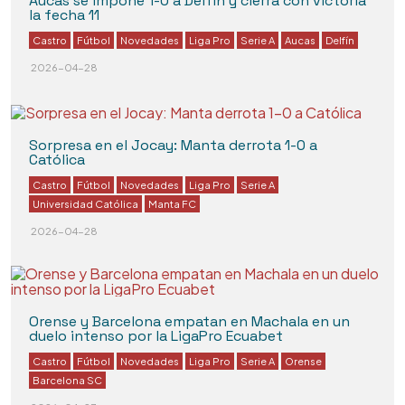
Aucas se impone 1-0 a Delfín y cierra con victoria
la fecha 11
Castro
Fútbol
Novedades
Liga Pro
Serie A
Aucas
Delfín
2026-04-28
Sorpresa en el Jocay: Manta derrota 1-0 a
Católica
Castro
Fútbol
Novedades
Liga Pro
Serie A
Universidad Católica
Manta FC
2026-04-28
Orense y Barcelona empatan en Machala en un
duelo intenso por la LigaPro Ecuabet
Castro
Fútbol
Novedades
Liga Pro
Serie A
Orense
Barcelona SC