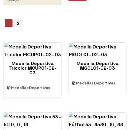
1
2
Medalla Deportiva
Medalla Deportiva
Tricolor MCUP01-02-
MGOL01-02-03
03
Medallas Deportivas
Medallas Deportivas