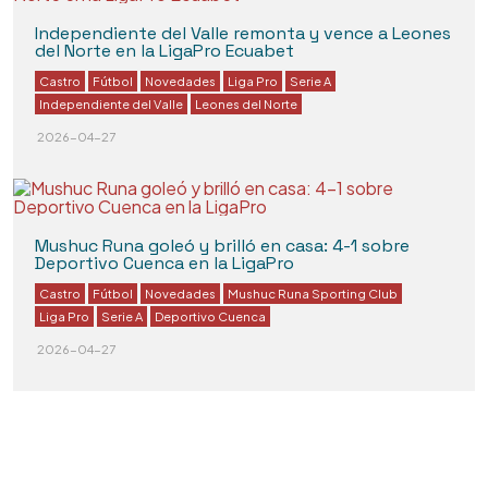
Independiente del Valle remonta y vence a Leones
del Norte en la LigaPro Ecuabet
Castro
Fútbol
Novedades
Liga Pro
Serie A
Independiente del Valle
Leones del Norte
2026-04-27
Mushuc Runa goleó y brilló en casa: 4-1 sobre
Deportivo Cuenca en la LigaPro
Castro
Fútbol
Novedades
Mushuc Runa Sporting Club
Liga Pro
Serie A
Deportivo Cuenca
2026-04-27