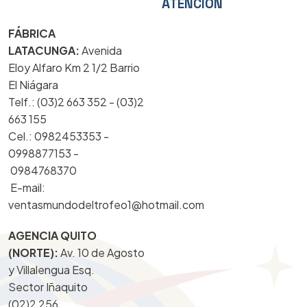
ATENCIÓN
FÁBRICA
LATACUNGA:
Avenida
Eloy Alfaro Km 2 1/2 Barrio
El Niágara
Telf.: (03)2 663 352 - (03)2
663 155
Cel.: 0982453353 -
0998877153 -
0984768370
E-mail:
ventasmundodeltrofeo1@hotmail.com
AGENCIA QUITO
(NORTE):
Av. 10 de Agosto
y Villalengua Esq.
Sector Iñaquito
(02)2 256