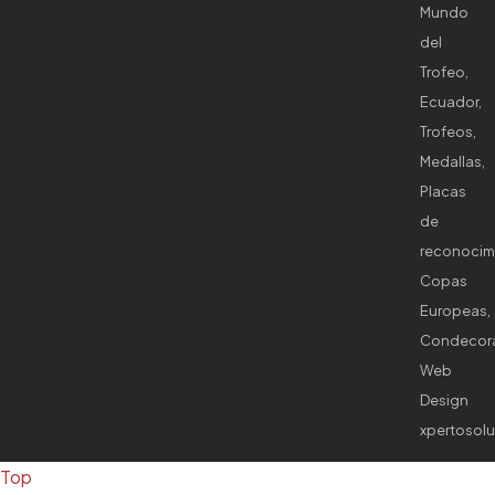
Mundo
del
Trofeo,
Ecuador,
Trofeos,
Medallas,
Placas
de
reconocim
Copas
Europeas,
Condecora
Web
Design
xpertosol
Top