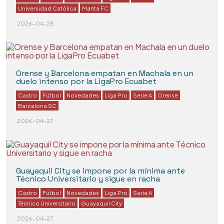
Universidad Católica
Manta FC
2026-04-28
Orense y Barcelona empatan en Machala en un
duelo intenso por la LigaPro Ecuabet
Castro
Fútbol
Novedades
Liga Pro
Serie A
Orense
Barcelona SC
2026-04-27
Guayaquil City se impone por la mínima ante
Técnico Universitario y sigue en racha
Castro
Fútbol
Novedades
Liga Pro
Serie A
Técnico Universitario
Guayaquil City
2026-04-27