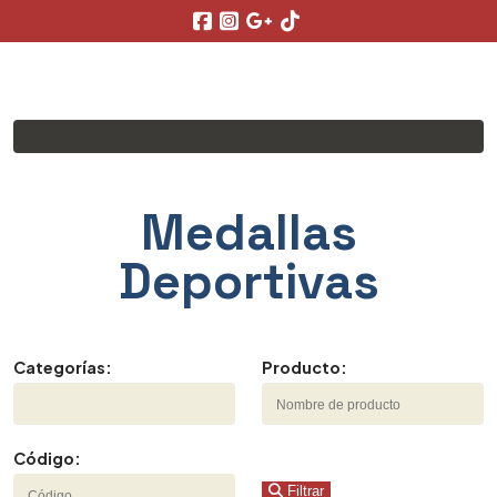
Medallas
Deportivas
Categorías:
Producto:
Código:
Filtrar