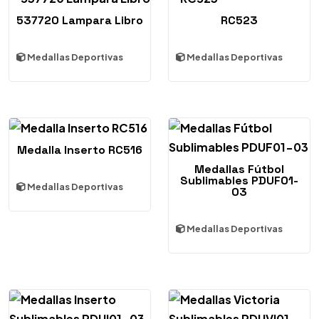
537720 Lampara Libro
RC523
Medallas Deportivas
Medallas Deportivas
Medalla Inserto RC516
Medallas Fútbol
Sublimables PDUF01-
Medallas Deportivas
03
Medallas Deportivas