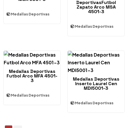
DeportivasFutbol
Zapato Arco MSA
4501-3
Medallas Deportivas
Medallas Deportivas
Medallas Deportivas
Futbol Arco MFA 4501-
Medallas Deportivas
3
Inserto Laurel Cen
MDI5001-3
Medallas Deportivas
Medallas Deportivas