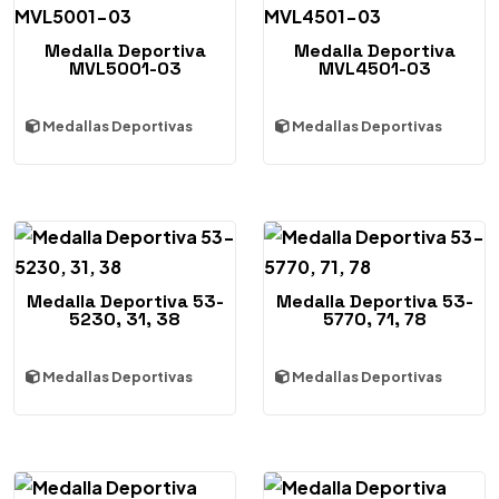
Medalla Deportiva
Medalla Deportiva
MVL5001-03
MVL4501-03
Medallas Deportivas
Medallas Deportivas
Medalla Deportiva 53-
Medalla Deportiva 53-
5230, 31, 38
5770, 71, 78
Medallas Deportivas
Medallas Deportivas