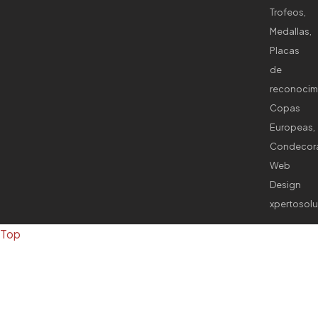
Trofeos,
Medallas,
Placas
de
reconocim
Copas
Europeas,
Condecora
Web
Design
xpertosol
Top