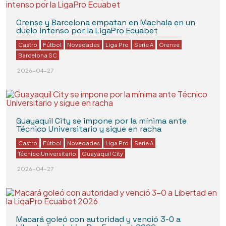
Orense y Barcelona empatan en Machala en un
duelo intenso por la LigaPro Ecuabet
Castro
Fútbol
Novedades
Liga Pro
Serie A
Orense
Barcelona SC
2026-04-27
Guayaquil City se impone por la mínima ante
Técnico Universitario y sigue en racha
Castro
Fútbol
Novedades
Liga Pro
Serie A
Técnico Universitario
Guayaquil City
2026-04-27
Macará goleó con autoridad y venció 3-0 a