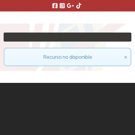
Recurso no disponible
Trofeos Deportivos