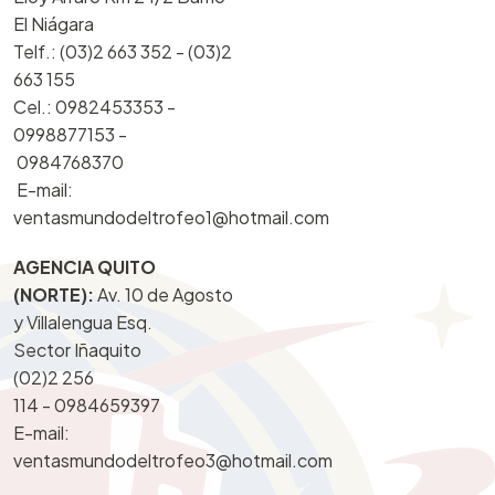
El Niágara
Telf.: (03)2 663 352 - (03)2
663 155
Cel.: 0982453353 -
0998877153 -
0984768370
E-mail:
ventasmundodeltrofeo1@hotmail.com
AGENCIA QUITO
(NORTE):
Av. 10 de Agosto
y Villalengua Esq.
Sector Iñaquito
(02)2 256
114 -
0984659397
E-mail:
ventasmundodeltrofeo3@hotmail.com