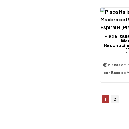
Placa Ital
Mad
Reconocimi
(
Placas de 
con Base de 
1
2