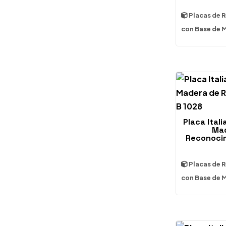
Placas de 
con Base de 
Placa Ital
Mad
Reconoci
Placas de 
con Base de 