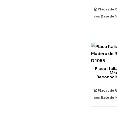
Placas de 
con Base de 
Placa Ital
Mad
Reconoci
Placas de 
con Base de 