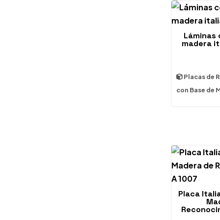
Láminas 
madera it
Placas de 
con Base de 
Placa Ital
Mad
Reconoci